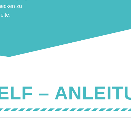
hecken zu
eite.
ELF – ANLEI