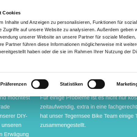
t Cookies
Home
Store
Verleih
Touren
e-Bike Umb
 Inhalte und Anzeigen zu personalisieren, Funktionen für sozia
e Zugriffe auf unsere Website zu analysieren. Außerdem geben w
rwendung unserer Website an unsere Partner für soziale Medien
re Partner führen diese Informationen möglicherweise mit weite
CKS VON DEINEM
ereitgestellt haben oder die sie im Rahmen Ihrer Nutzung der D
KE TEAM
Präferenzen
Statistiken
Marketin
und möchtest
Für einige Probleme ist es nicht nur ko
erade
zeitaufwendig, extra in eine fachgerech
unserer DIY-
hat unser Tegernsee Bike Team einige T
t unseren
zusammengestellt.
 in Erwägung