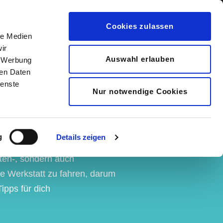
au
Info
Regionen
Kontakt
Business
Cookies zulassen
le Medien
ir
Auswahl erlauben
, Werbung
ren Daten
ienste
Nur notwendige Cookies
g
Details zeigen
sten-, sondern auch
te Werkstatt zu fahren, darum
ipps für dich