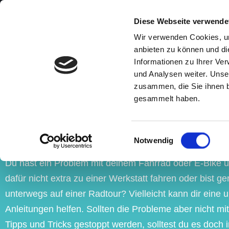
Diese Webseite verwende
Zum
Wir verwenden Cookies, um
Inhalt
anbieten zu können und di
springen
Informationen zu Ihrer Ve
und Analysen weiter. Unse
TIPPS UND TRI
zusammen, die Sie ihnen b
gesammelt haben.
TEGERNSEE BI
Einwilligungsauswahl
Notwendig
Du hast ein Problem mit deinem Fahrrad oder E-Bike 
dafür nicht extra zu einer Werkstatt fahren oder bist g
unterwegs auf einer Radtour? Vielleicht kann dir eine 
Anleitungen helfen. Sollten die Probleme aber nicht mi
Tipps und Tricks gestoppt werden, solltest du es doch